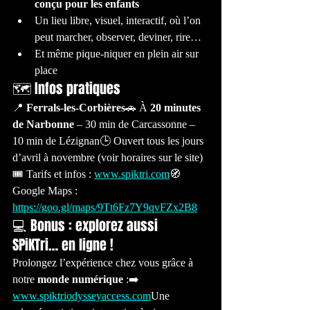
conçu pour les enfants
Un lieu libre, visuel, interactif, où l’on 
peut marcher, observer, deviner, rire…
Et même pique-niquer en plein air sur 
place
🗺️ Infos pratiques
📍 
Ferrals-les-Corbières
🚗 À 
20 minutes 
de Narbonne
 – 30 min de Carcassonne – 
10 min de Lézignan🕒 Ouvert tous les jours 
d’avril à novembre (voir horaires sur le site)
🎟️ Tarifs et infos : 
www.spiktri.com
🧭 
Google Maps : 
https://goo.gl/maps/9Tt6Fz7Y9qvFZx2B8
💻 Bonus : explorez aussi 
SPiKTri… en ligne !
Prolongez l’expérience chez vous grâce à 
notre 
monde numérique
 :➡️ 
www.spiktriodysseyaccess.com
Une 