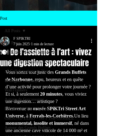
Post
All Posts
F SPIKTRI
All Posts
7 juin 2025
1 min de lecture
🍽️ De l’assiette à l’art : vivez
SPIKTIR ORIGIN MUSEUM
une digestion spectaculaire
⚡ Vibes du Moment (News)
🔗 Collaborations en Vue
Vous sortez tout juste des 
Grands Buffets 
de Narbonne
, repu, heureux et en quête 
💾 Digital Odyssey
d’une activité pour prolonger votre journée ?
WallTrashers
Et si, à seulement 
20 minutes
, vous viviez 
Autour de Carcassonne
une digestion… artistique ?
Bienvenue au 
musée SPiKTri Street Art 
Barcelona – Visita Spiktri
Universe
, à 
Ferrals-les-Corbières
.Un lieu 
GROUND ZERO – NFT IMPOSSIBLE
monumental, insolite et immersif
, né dans 
Autour des Grands Buffets
une ancienne cave viticole de 14 000 m² et 