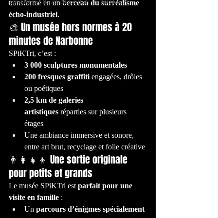
AN ARTISTIC REBELLION IN MOTION
transformé en un 
berceau du surréalisme 
écho-industriel
.
🎨 Un musée hors normes à 20 
minutes de Narbonne
SPiKTri, c’est :
3 000 sculptures monumentales
200 fresques graffiti
 engagées, drôles 
ou poétiques
2,5 km de galeries 
artistiques
 réparties sur plusieurs 
étages
Une ambiance immersive et sonore, 
entre art brut, recyclage et folie créative
👨‍👩‍👧‍👦 Une sortie originale 
pour petits et grands
Le musée SPiKTri est 
parfait pour une 
visite en famille
 :
Un 
parcours d’énigmes spécialement 