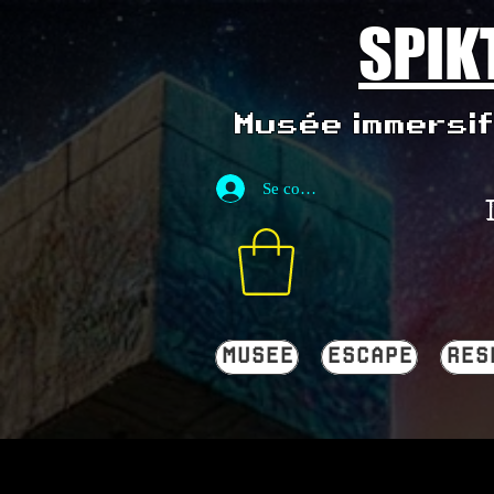
SPIK
Musée immersif 
Se connecter
MUSEE
ESCAPE
RES