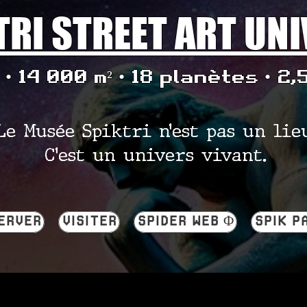
TRI STREET ART UN
• 14 000 m² • 18 planètes • 2,
Le Musée Spiktri n’est pas un lie
C’est un univers vivant.
ERVER
VISITER
SPIDER WEB Φ
SPIK P