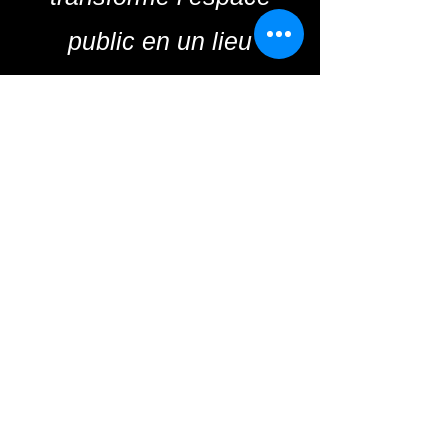
public en un lieu
d’émotion et de
contemplation !
Tarif de l’OvoVision –
Œuvre Métallique de la
Route de
l’Eggstravagance
📌 Taille unique : 2 mètres
(demi-coque)
📌 Matériau : Acier 5 mm
d’épaisseur