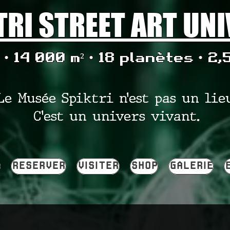
TRI STREET ART UN
• 14 000 m² • 18 planètes • 2,
Le Musée Spiktri n’est pas un lie
C’est un univers vivant.
RESERVER
VISITER
SHOP
GALERIE