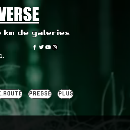
IVERSE
5 km de galeries
u.
E.ROUTE
PRESSE
PLUS