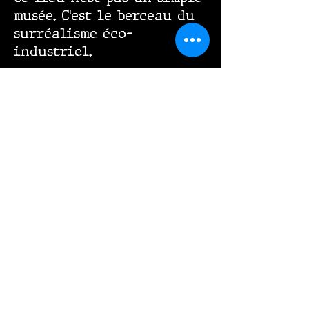
musée. C’est le berceau du
surréalisme éco-
industriel.
Spiktronaute :
Les murs... ils vivent. Le
métal respire. Les couleurs
me parlent.
Z4-T0SH :
Tu ressens l’empreinte de
Ground Zeror.
Ici, l’art et la matière
fusionnent.
Les déchets deviennent des
sculptures monumentales.
C’est le point d’origine du