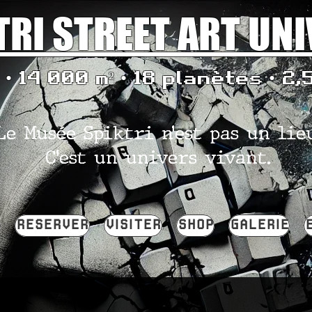
TRI STREET ART UN
• 14 000 m² • 18 planètes • 2,
Le Musée Spiktri n’est pas un lie
C’est un univers vivant.
RESERVER
VISITER
SHOP
GALERIE