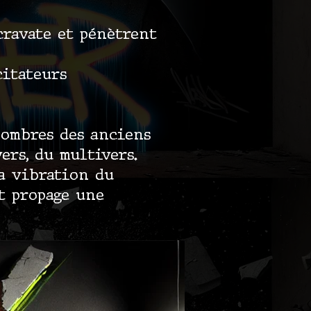
cravate et pénètrent
citateurs
s ombres des anciens
ers, du multivers.
la vibration du
t propage une