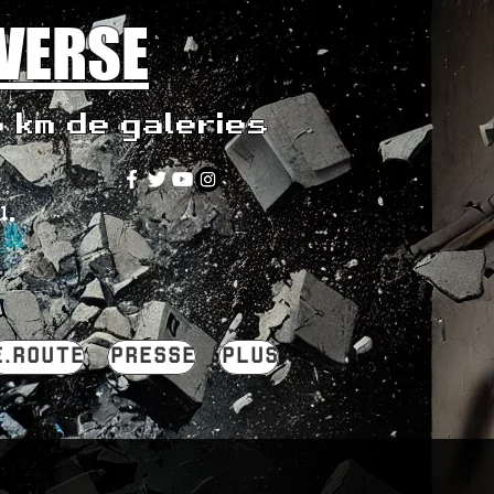
IVERSE
5 km de galeries
u.
E.ROUTE
PRESSE
PLUS