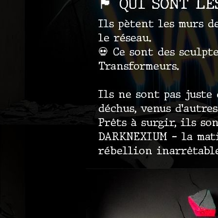
🏴 QUI SONT L
Ils pètent les murs d
le réseau.
💀 Ce sont des sculpte
Transformeurs.
Ils ne sont pas juste 
déchus, venus d’autres
Prêts à surgir, ils so
DARKNEXIUM – la mati
rébellion inarrêtable