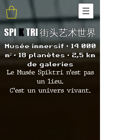
SPI
K
TRI 街头艺术世界
Musée immersif • 14 000
m² • 18 planètes • 2,5 km
de galeries
Le Musée Spiktri n’est pas
un lieu.
C’est un univers vivant.