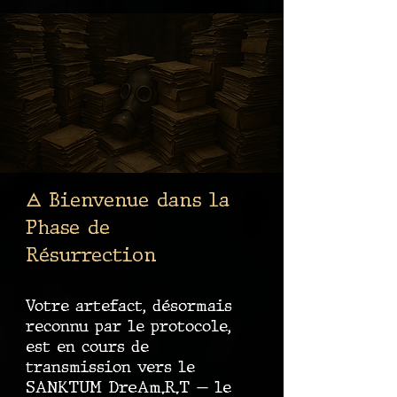
🜁 Bienvenue dans la
Phase de
Résurrection
Votre artefact, désormais
reconnu par le protocole,
est en cours de
transmission vers le
SANKTUM DreAm.R.T
— le