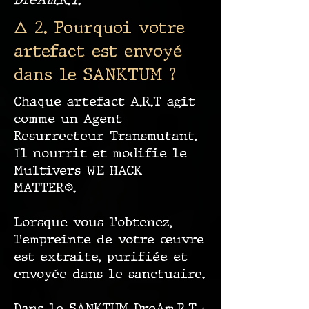
DreAm.R.T.
🜂 2. Pourquoi votre
artefact est envoyé
dans le SANKTUM ?
Chaque artefact A.R.T agit
comme un Agent
Resurrecteur Transmutant.
Il nourrit et modifie le
Multivers WE HACK
MATTER®.
Lorsque vous l’obtenez,
l’empreinte de votre œuvre
est extraite, purifiée et
envoyée dans le sanctuaire.
Dans le SANKTUM DreAm.R.T :