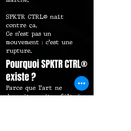
SPKTR CTRL® naît
contre ça.
Ce n’est pas un
mouvement : c’est une
rupture.
Pourquoi SPKTR CTRL®
existe ?
Parce que l’art ne
devrait pas être filtré,
validé ou standardisé
pour plaire au marché.
Parce que la création
mérite d’être libre,