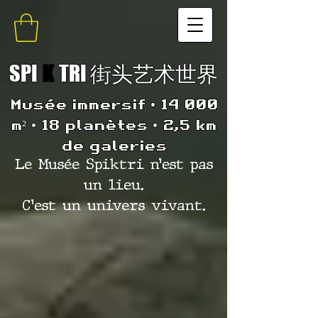
SPI
K
TRI 街头艺术世界
Musée immersif • 14 000
m² • 18 planètes • 2,5 km
de galeries
Le Musée Spiktri n’est pas
un lieu.
C’est un univers vivant.