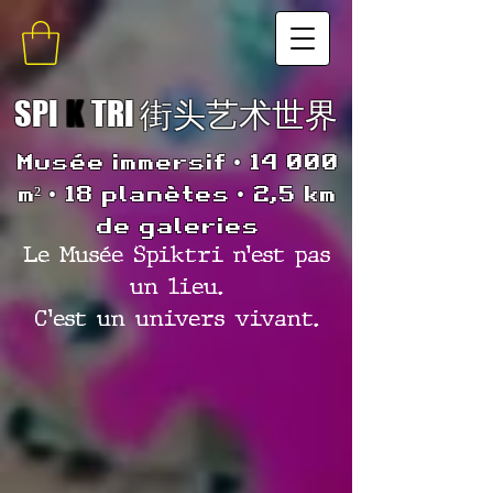
SPI
K
TRI 街头艺术世界
Musée immersif • 14 000
m² • 18 planètes • 2,5 km
de galeries
Le Musée Spiktri n’est pas
un lieu.
C’est un univers vivant.