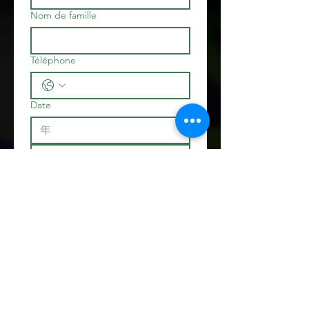
Nom de famille
Téléphone
Date
Adhésion Association A.R.T
Adhésion
€5
Prix fixe
€5
Email
*