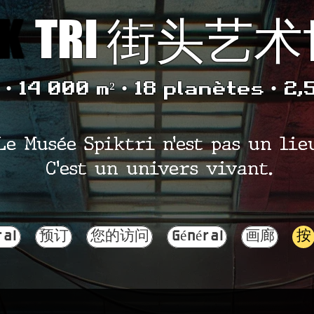
K
TRI 街头艺
• 14 000 m² • 18 planètes • 2,
Le Musée Spiktri n’est pas un lie
C’est un univers vivant.
ral
预订
您的访问
Général
画廊
按