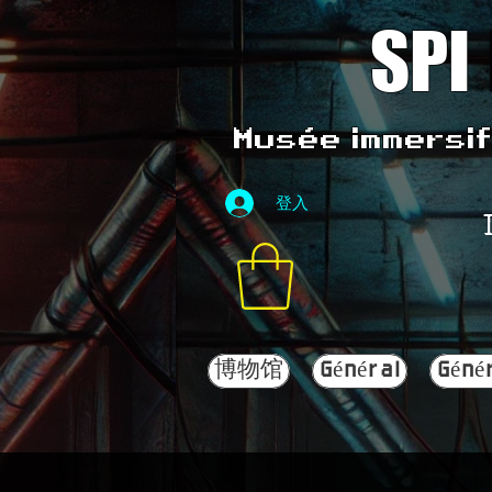
SPI
Musée immersif 
登入
博物馆
Général
Géné