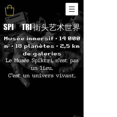
SPI
K
TRI 街头艺术世界
Musée immersif • 14 000
m² • 18 planètes • 2,5 km
de galeries
Le Musée Spiktri n’est pas
un lieu.
C’est un univers vivant.