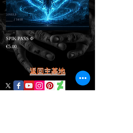
SPIK PASS Φ
價格
€5.00
返回主基地
🚀 PRÊT À ENTRER DANS L’ODYSSEY