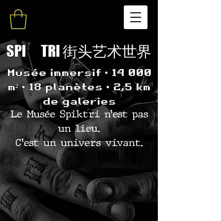
SPI
K
TRI 街头艺术世界
Musée immersif • 14 000
m² • 18 planètes • 2,5 km
de galeries
Le Musée Spiktri n’est pas
un lieu.
C’est un univers vivant.