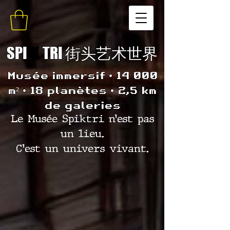
SPI
K
TRI 街头艺术世界
Musée immersif • 14 000
m² • 18 planètes • 2,5 km
de galeries
Le Musée Spiktri n’est pas
un lieu.
C’est un univers vivant.