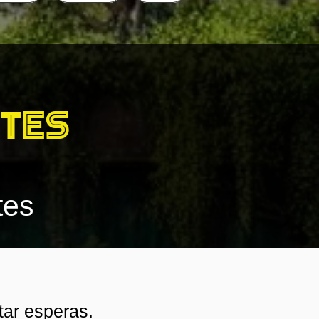
ntes
tes
tar esperas.