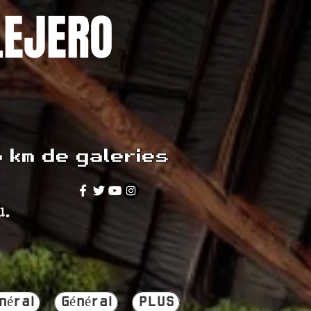
LEJERO
5 km de galeries
u.
néral
Général
PLUS