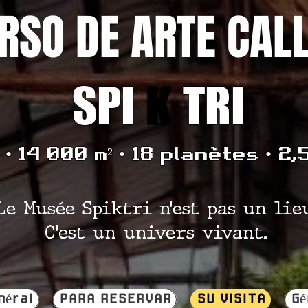
RSO DE ARTE CAL
SPI
K
TRI
• 14 000 m² • 18 planètes • 2,
Le Musée Spiktri n’est pas un lie
C’est un univers vivant.
néral
PARA RESERVAR
SU VISITA
Gé