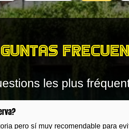
guntas frecue
estions les plus fréquen
erva?
toria pero sí muy recomendable para evi