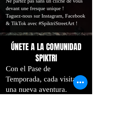
Ne partez pas sans un cliché de vous
devant une fresque unique !
Taguez-nous sur Instagram, Facebook
& TikTok avec #SpiktriStreetArt !
ÚNETE A LA COMUNIDAD
SPIKTRI
Con el Pase de
Temporada, cada visita es
una nueva aventura.
Descubre, vibra y deja
que el universo Spiktri te
inspire todo el año.