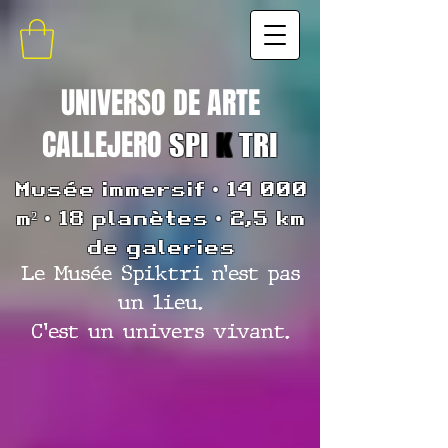
UNIVERSO DE ARTE
CALLEJERO
SPI
K
TRI
Musée immersif • 14 000
m² • 18 planètes • 2,5 km
de galeries
Le Musée Spiktri n’est pas
un lieu.
C’est un univers vivant.