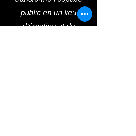
public en un lieu
d’émotion et de
contemplation !
Tarif de l’OvoVision –
Œuvre Métallique de la
Route de
l’Eggstravagance
📌 Taille unique : 2 mètres
(demi-coque)
📌 Matériau : Acier 5 mm
d’épaisseur