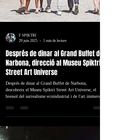
F SPIKTRI
29 juin 2025
1 min de lecture
Després de dinar al Grand Buffet de
Narbona, direcció al Museu Spiktri
Street Art Universe
Després de dinar al Grand Buffet de Narbona,
descobreix el Museu Spiktri Street Art Universe, el
bressol del surrealisme ecoindustrial i de l'art immersiu,
a només 15 minuts. Combina gastronomia i art per a
una escapada creativa i inoblidable des de Barcelona o
Narbona.