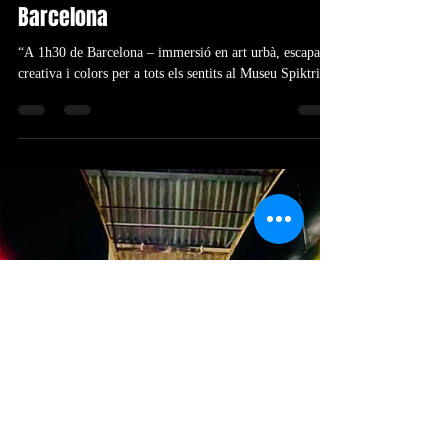
29 juin 2025
1 min de lecture
Top 10 murals i obres que no et pots
perdre al Museu Spiktri A 1h30 de
Barcelona
“A 1h30 de Barcelona – immersió en art urbà, escapada
creativa i colors per a tots els sentits al Museu Spiktri.”