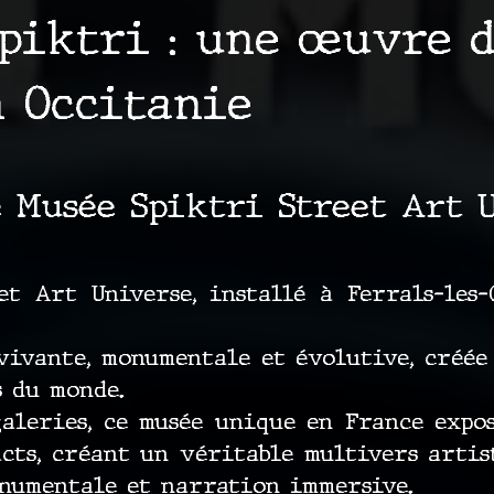
piktri : une œuvre d
n Occitanie
e Musée Spiktri Street Art 
t Art Universe, installé à Ferrals-les-C
vivante, monumentale et évolutive, créée
s du monde.
galeries, ce musée unique en France expo
acts, créant un véritable multivers artis
onumentale et narration immersive.