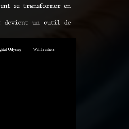
vent se transformer en
t devient un outil de
gital Odyssey
WallTrashers
CONTACT
es Grands Buffets