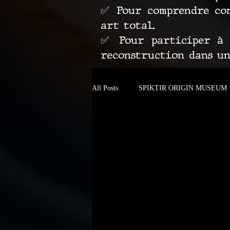
✅ Pour comprendre com
art total.
✅ Pour participer à l
reconstruction dans u
All Posts
SPIKTIR ORIGIN MUSEUM
Autour de Carcassonne
Barcelona 
AN ARTISTIC REBELLION IN MOT