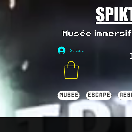
SPIK
Musée immersif 
Se connecter
MUSEE
ESCAPE
RES