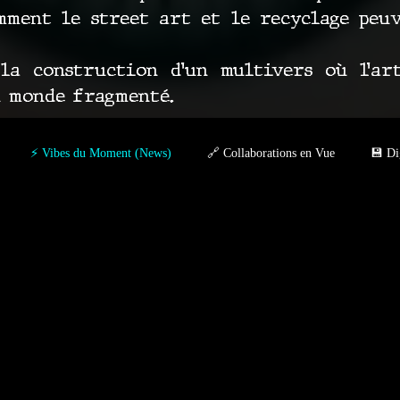
ment le street art et le recyclage peu
a construction d’un multivers où l’ar
n monde fragmenté.
⚡ Vibes du Moment (News)
🔗 Collaborations en Vue
💾 Di
– Visita Spiktri
GROUND ZERO – NFT IMPOSSIBLE
Autour d
ION