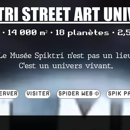
TRI STREET ART UN
• 14 000 m² • 18 planètes • 2,
Le Musée Spiktri n’est pas un lie
C’est un univers vivant.
ERVER
VISITER
SPIDER WEB Φ
SPIK P