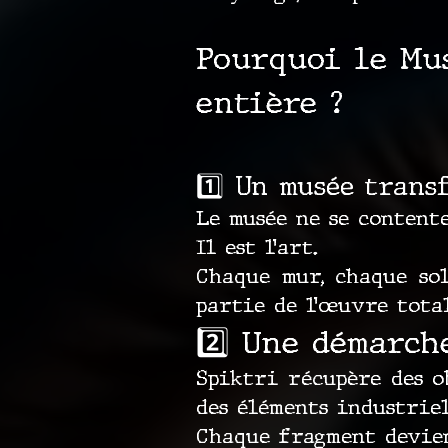
Pourquoi le Mu
entière ?
1️⃣ Un musée trans
Le musée ne se contente
Il est l’art.
Chaque mur, chaque sol
partie de l’œuvre total
2️⃣ Une démarch
Spiktri récupère des ob
des éléments industrie
Chaque fragment devien