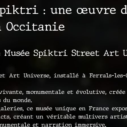
piktri : une œuvre d
n Occitanie
e Musée Spiktri Street Art 
t Art Universe, installé à Ferrals-les-C
vivante, monumentale et évolutive, créée
s du monde.
galeries, ce musée unique en France expo
acts, créant un véritable multivers artis
onumentale et narration immersive.