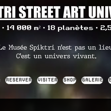
TRI STREET ART UN
• 14 000 m² • 18 planètes • 2,
Le Musée Spiktri n’est pas un lie
C’est un univers vivant.
RESERVER
VISITER
SHOP
GALERIE