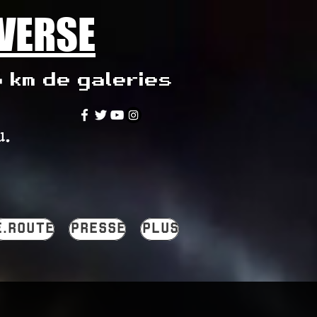
IVERSE
5 km de galeries
u.
E.ROUTE
PRESSE
PLUS