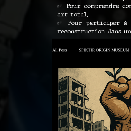
✅ Pour comprendre com
art total.
✅ Pour participer à l
reconstruction dans u
All Posts
SPIKTIR ORIGIN MUSEUM
Autour de Carcassonne
Barcelona 
AN ARTISTIC REBELLION IN MOT