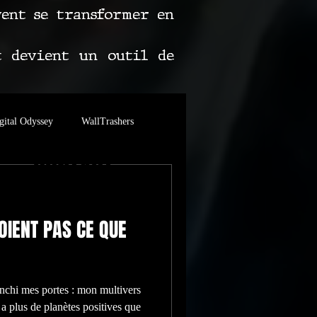
vent se transformer en
t devient un outil de
gital Odyssey
WallTrashers
CONTACT
es Grands Buffets
OIENT PAS CE QUE
anchi mes portes : mon multivers
 a plus de planètes positives que