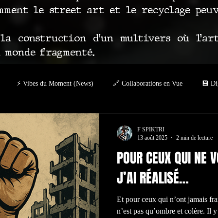
ment le street art et le recyclage peu
a construction d’un multivers où l’ar
n monde fragmenté.
⚡ Vibes du Moment (News)
🔗 Collaborations en Vue
💾 Di
– Visita Spiktri
GROUND ZERO – NFT IMPOSSIBLE
Autour d
F SPIKTRI
13 août 2025
2 min de lecture
POUR CEUX QUI NE V
ION
J’AI RÉALISÉ…
Et pour ceux qui n’ont jamais fr
n’est pas qu’ombre et colère. Il y