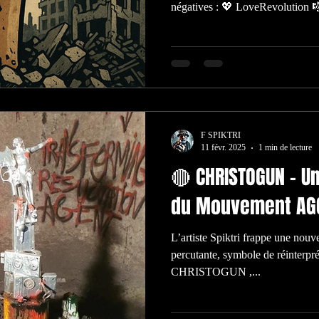
négatives : 💖 LoveRevolution 
GangStart 🏝 Paradize
F SPIKTRI
11 févr. 2025
1 min de lecture
🔴 CHRISTOGUN - U
du Mouvement AGG
L’artiste Spiktri frappe une nouvelle fois avec une sculpture
percutante, symbole de réinterpré
CHRISTOGUN ,...