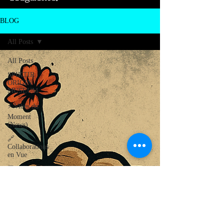
BLOG
All Posts
All Posts
SPIKTIR
ORIGIN
MUSEUM
⚡ Vibes du
Moment
(News)
🔗
Collaborations
en Vue
💾 Digital
Odyssey
WallTrashers
Autour de
Carcassonne