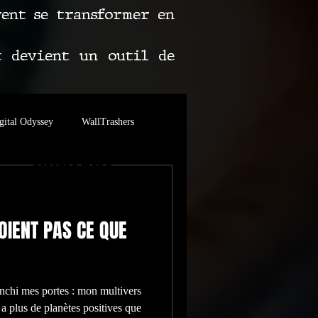
vent se transformer en
t devient un outil de
gital Odyssey
WallTrashers
CONTACT
es Grands Buffets
OIENT PAS CE QUE
anchi mes portes : mon multivers
 a plus de planètes positives que