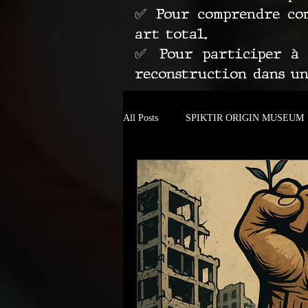
✅ Pour comprendre com
art total.
✅ Pour participer à l
reconstruction dans u
All Posts
SPIKTIR ORIGIN MUSEUM
Autour de Carcassonne
Barcelona 
AN ARTISTIC REBELLION IN MOT