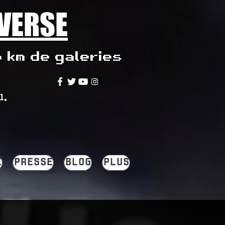
IVERSE
5 km de galeries
u.
E
PRESSE
BLOG
PLUS