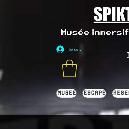
SPIK
Musée immersif 
Se connecter
MUSEE
ESCAPE
RESE