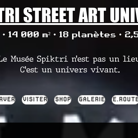
TRI STREET ART UN
• 14 000 m² • 18 planètes • 2,
Le Musée Spiktri n’est pas un lie
C’est un univers vivant.
RVER
VISITER
SHOP
GALERIE
E.ROUT