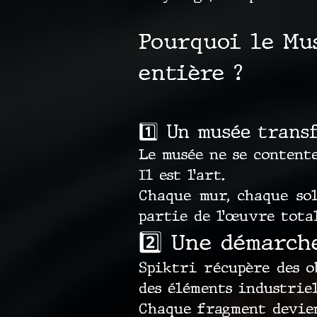
Pourquoi le Mu
entière ?
1️⃣ Un musée trans
Le musée ne se contente
Il est l’art.
Chaque mur, chaque sol
partie de l’œuvre total
2️⃣ Une démarch
Spiktri récupère des ob
des éléments industrie
Chaque fragment devien