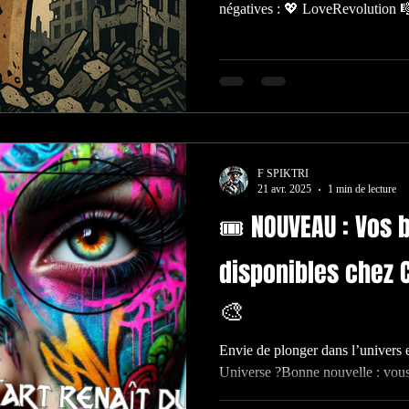
négatives : 💖 LoveRevolution 
GangStart 🏝 Paradize
F SPIKTRI
21 avr. 2025
1 min de lecture
🎟️ NOUVEAU : Vos b
disponibles chez 
🎨
Envie de plonger dans l’univers 
Universe ?Bonne nouvelle : vous pouvez désormais acheter vos
places...