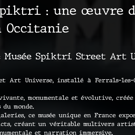
piktri : une œuvre d
n Occitanie
e Musée Spiktri Street Art 
t Art Universe, installé à Ferrals-les-C
vivante, monumentale et évolutive, créée
s du monde.
galeries, ce musée unique en France expo
acts, créant un véritable multivers artis
onumentale et narration immersive.