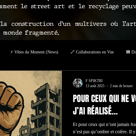
ment le street art et le recyclage peu
a construction d’un multivers où l’ar
n monde fragmenté.
⚡ Vibes du Moment (News)
🔗 Collaborations en Vue
💾 Di
– Visita Spiktri
GROUND ZERO – NFT IMPOSSIBLE
Autour d
F SPIKTRI
13 août 2025
2 min de lecture
POUR CEUX QUI NE V
ION
J’AI RÉALISÉ…
Et pour ceux qui n’ont jamais fr
n’est pas qu’ombre et colère. Il y