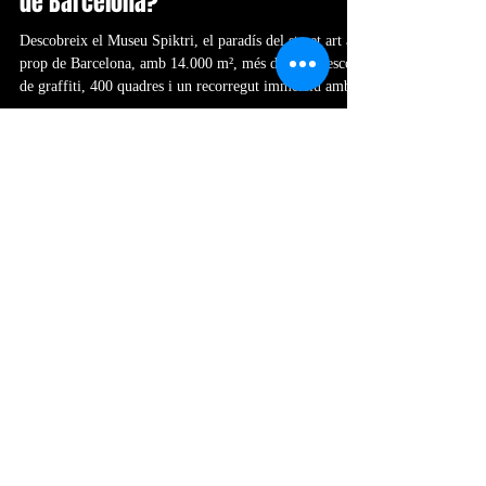
Per què el Museu Spiktri és la
sortida ideal per aquest estiu des
de Barcelona?
Descobreix el Museu Spiktri, el paradís del street art a
prop de Barcelona, amb 14.000 m², més de 200 frescos
de graffiti, 400 quadres i un recorregut immersiu amb
18 planetes. Organitza la teva escapada creativa aquest
estiu i reserva ara la teva entrada!