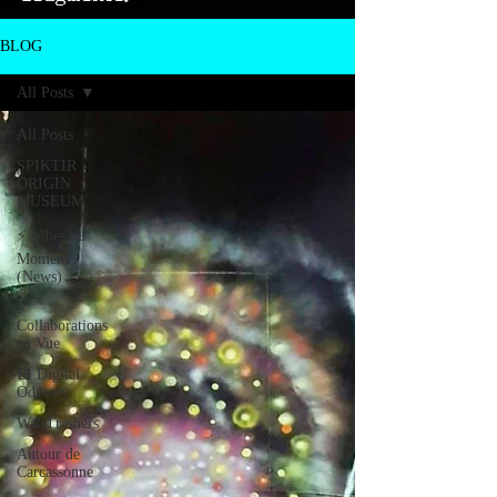
BLOG
All Posts
All Posts
SPIKTIR
ORIGIN
MUSEUM
⚡ Vibes du
Moment
(News)
🔗
Collaborations
en Vue
💾 Digital
Odyssey
WallTrashers
Autour de
Carcassonne