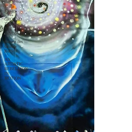
Barcelona –
Visita
Spiktri
GROUND
ZERO –
NFT
IMPOSSIBLE
Autour des
Grands
Buffets
AN
ARTISTIC
REBELLION
IN
MOTION