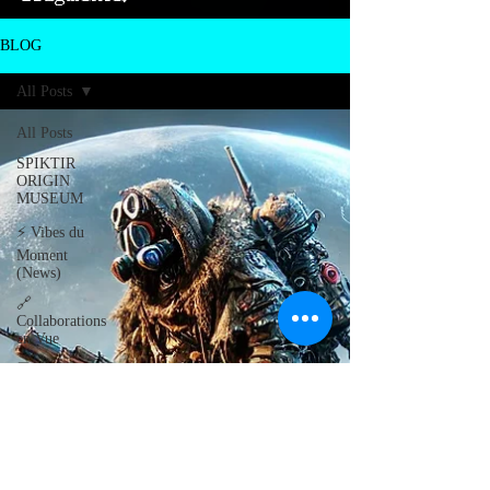
BLOG
All Posts
All Posts
SPIKTIR
ORIGIN
MUSEUM
⚡ Vibes du
Moment
(News)
🔗
Collaborations
en Vue
💾 Digital
Odyssey
WallTrashers
Autour de
Carcassonne