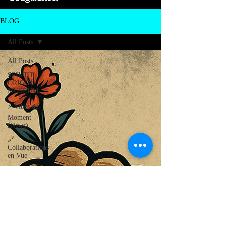
BLOG
All Posts
All Posts
SPIKTIR
ORIGIN
MUSEUM
⚡ Vibes du
Moment
(News)
🔗
Collaborations
en Vue
💾 Digital
Odyssey
WallTrashers
Autour de
Carcassonne