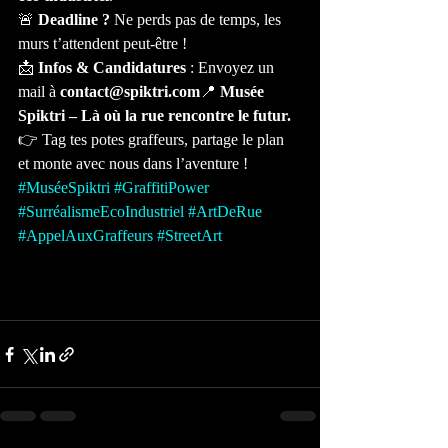
🚨 
Deadline ?
 Ne perds pas de temps, les 
murs t’attendent peut-être !
📩 
Infos & Candidatures
 : Envoyez un 
mail à 
contact@spiktri.com
📍 
Musée 
Spiktri – Là où la rue rencontre le futur.
👉 Tag tes potes graffeurs, partage le plan 
et monte avec nous dans l’aventure !
#MuséeSpiktri
#GraffitiPower
#SurréalismeEcoIndustriel
#ArtDeRue
#AppelAuxGraffeurs
#StreetArt