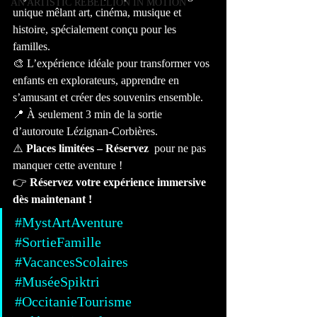
AN ARTISTIC REBELLION IN MOTION
unique mêlant art, cinéma, musique et 
histoire, spécialement conçu pour les 
familles.
🎨 L’expérience idéale pour transformer vos 
enfants en explorateurs, apprendre en 
s’amusant et créer des souvenirs ensemble.
📍 À seulement 3 min de la sortie 
d’autoroute Lézignan-Corbières.
⚠️ 
Places limitées – Réservez 
 pour ne pas 
manquer cette aventure !
👉 
Réservez votre expérience immersive 
dès maintenant !
#MystArtAventure
#SortieFamille
#VacancesScolaires
#MuséeSpiktri
#OccitanieTourisme