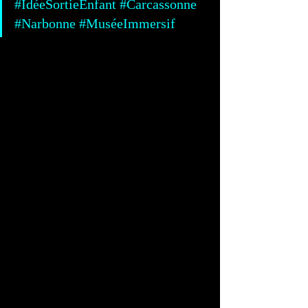
#IdéeSortieEnfant
#Carcassonne
#Narbonne
#MuséeImmersif