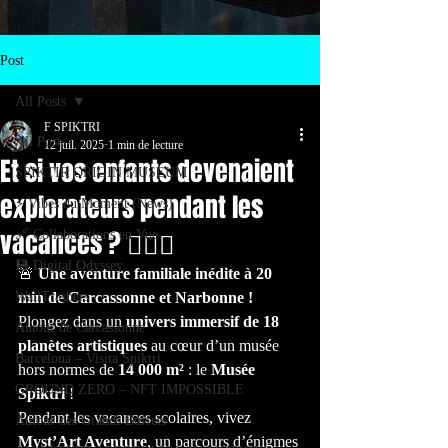
Post
All Posts
F SPIKTRI
All Posts
12 juil. 2025
1 min de lecture
Et si vos enfants devenaient
SPIKTIR ORIGIN MUSEUM
explorateurs pendant les
⚡ Vibes du Moment (News)
vacances ? 🕵️‍♂️✨
🔗 Collaborations en Vue
💾 Digital Odyssey
🚨 
Une aventure familiale inédite à 20 
WallTrashers
min de Carcassonne et Narbonne !
Plongez dans un 
univers immersif de 18 
Autour de Carcassonne
planètes artistiques
 au cœur d’un musée 
Barcelona – Visita Spiktri
hors normes de 
14 000 m²
 : le 
Musée 
GROUND ZERO – NFT IMPOSSIBLE
Spiktri
 !
Pendant les vacances scolaires, vivez 
Autour des Grands Buffets
Myst’Art Aventure
, un parcours d’énigmes 