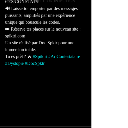
AN ARTISTIC REBELLION IN MOTION
CES CONSTATS.
🔊 Laisse-toi emporter par des messages 
puissants, amplifiés par une expérience 
unique qui bouscule les codes. 
🎟️ Réserve tes places sur le nouveau site : 
spiktri.com 
Un site réalisé par Doc Spktr pour une 
immersion totale. 
Tu es prêt ? 🔥 
#Spiktri
#ArtContestataire
#Dystopie
#DocSpktr