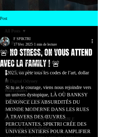
Post
All Posts
F SPIKTRI
All Posts
17 févr. 2025
1 min de lecture
🚨 NO STRESS, ON VOUS ATTEND
SPIKTIR ORIGIN MUSEUM
AVEC LA FAMILY ! 🚨
⚡ Vibes du Moment (News)
🔗 Collaborations en Vue
2025, on pète tous les codes de l’art, dollar 
! 
💾 Digital Odyssey
Si tu as le courage, viens nous rejoindre vers 
WallTrashers
un univers dystopique, LÀ OÙ BANKSY 
Autour de Carcassonne
DÉNONCE LES ABSURDITÉS DU 
MONDE MODERNE DANS LES RUES 
Barcelona – Visita Spiktri
À TRAVERS DES ŒUVRES 
GROUND ZERO – NFT IMPOSSIBLE
PERCUTANTES, SPIKTRI CRÉE DES 
Autour des Grands Buffets
UNIVERS ENTIERS POUR AMPLIFIER 