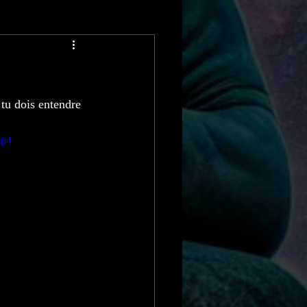
es Grands Buffets
tu dois entendre 
mp4