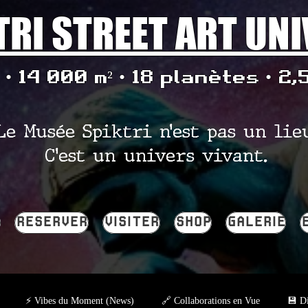
TRI STREET ART UN
• 14 000 m² • 18 planètes • 2,
Le Musée Spiktri n’est pas un lie
C’est un univers vivant.
RESERVER
VISITER
SHOP
GALERIE
⚡ Vibes du Moment (News)
🔗 Collaborations en Vue
💾 Di