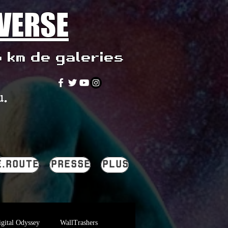
IVERSE
5 km de galeries
u.
E.ROUTE
PRESSE
PLUS
gital Odyssey
WallTrashers