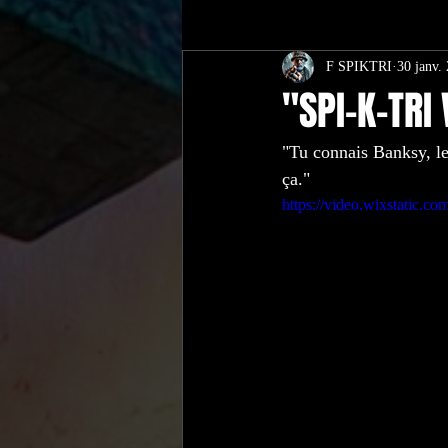
F SPIKTRI
30 janv.
Autour de Carcassonne
Barcelona
"SPI-K-TRI
"Tu connais Banksy, l
AN ARTISTIC REBELLION IN MOT
ça."
https://video.wixstatic.