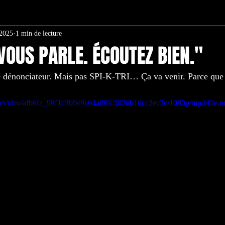
 2025
1 min de lecture
 – Visita Spiktri
GROUND ZERO – NFT IMPOSSIBLE
Autour d
 VOUS PARLE. ÉCOUTEZ BIEN."
e dénonciateur. Mais pas SPI-K-TRI… Ça va venir. Parce que 
ION
com/video/afb6fa_98f1c3b9e9a64a8f9c3026b16cc2ec3c/1080p/mp4/file.