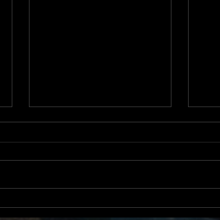
Une p
POUR CEUX QUI NE VOIENT PAS CE
QUE J’AI RÉALISÉ…