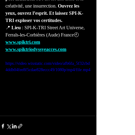
créativité, une insurrection. 
Ouvrez les 
yeux, ouvrez l’esprit. Et laissez SPI-K-
TRI exploser vos certitudes.
📍 
Lieu
 : SPI-K-TRI Street Art Universe, 
Ferrals-les-Corbières (Aude) France🕘 
www.spiktri.com
www.spiktriodyssyeacces.com
https://video.wixstatic.com/video/afb6fa_5f32cbd
4ddb04fee8f5cdae828eccc49/1080p/mp4/file.mp4