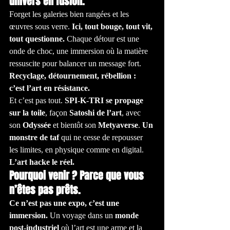
univers en fusion.
Forget les galeries bien rangées et les 
œuvres sous verre. 
Ici, tout bouge, tout vit, 
tout questionne.
 Chaque détour est une 
onde de choc, une immersion où la matière 
ressuscite pour balancer un message fort. 
Recyclage, détournement, rébellion : 
c’est l’art en résistance.
Et c’est pas tout. 
SPI-K-TRI se propage 
sur la toile
, façon 
Satoshi de l’art
, avec 
son 
Odyssée
 et bientôt son 
Metyaverse
. 
Un 
monstre de taf
 qui ne cesse de repousser 
les limites, en physique comme en digital. 
L’art hacke le réel.
Pourquoi venir ? Parce que vous 
n’êtes pas prêts.
Ce n’est pas une expo, c’est une 
immersion.
 Un voyage dans un 
monde 
post-industriel
 où l’art est une arme et la 