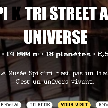
PI
K
TRI STREET 
UNIVERSE
• 14 000 m² • 18 planètes • 2,
Le Musée Spiktri n’est pas un lie
C’est un univers vivant.
Général
TO BOOK
YOUR VISIT
Gén