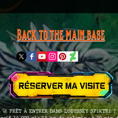
Back to the main base
🚀 PRÊT À ENTRER DANS L’ODYSSEY SPIKTRI ?
sif 14 000 m² • 2,5 km de galerie • à 20 min