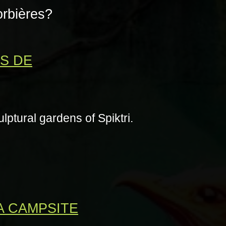
rbières?
NS DE
lptural gardens of Spiktri.
A CAMPSITE