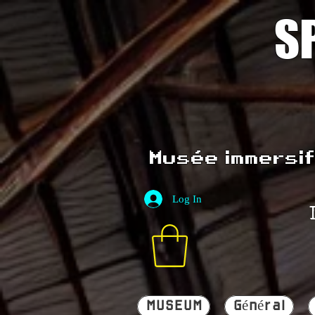
S
Musée immersif 
Log In
MUSEUM
Général