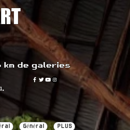
ART
5 km de galeries
u.
éral
Général
PLUS