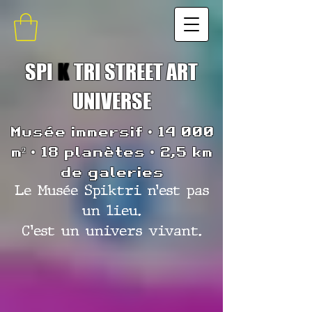
SPI
K
TRI STREET ART
UNIVERSE
Musée immersif • 14 000
m² • 18 planètes • 2,5 km
de galeries
Le Musée Spiktri n’est pas
un lieu.
C’est un univers vivant.