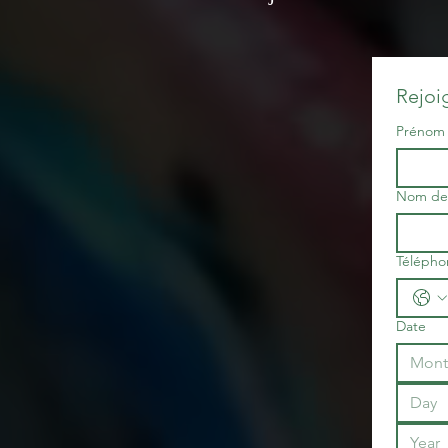
Rejoi
Prénom
Nom de 
Télépho
Date
Mont