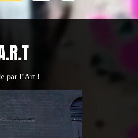
A.R.T
 par l’Art !