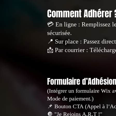
Comment Adhérer
💳 En ligne : Remplissez le
sécurisée.
📍 Sur place : Passez dire
📩 Par courrier : Télécharg
Formulaire d’Adhésio
(Intégrer un formulaire Wix 
Mode de paiement.)
📌 Bouton CTA (Appel à l’Act
🔘 "Je Rejoins A.R.T !"