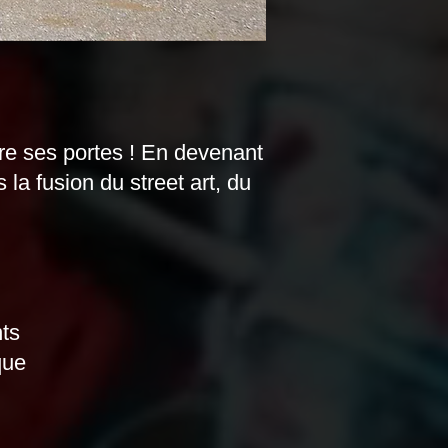
e ses portes ! En devenant
a fusion du street art, du
nts
que