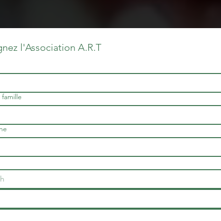
gnez l'Association A.R.T
famille
ne
h