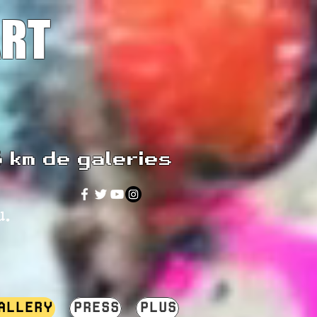
ART
5 km de galeries
u.
ALLERY
PRESS
PLUS