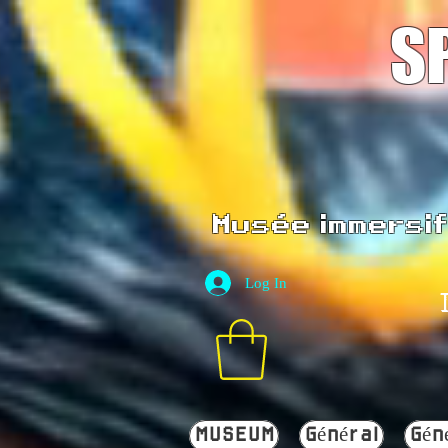
S
Musée immersif 
Log In
MUSEUM
Général
Gén