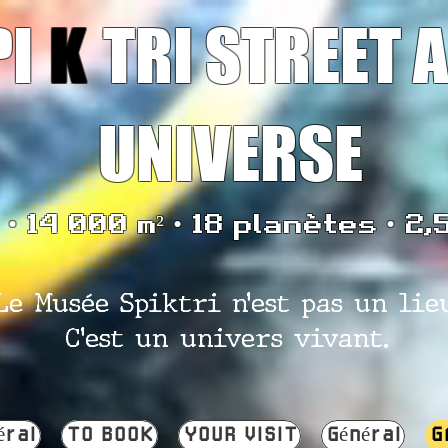
PI
K
TRI STREET 
UNIVERSE
• 14 000 m² • 18 planètes • 2,
Le Musée Spiktri n’est pas un lie
C’est un univers vivant.
éral
TO BOOK
YOUR VISIT
Général
G