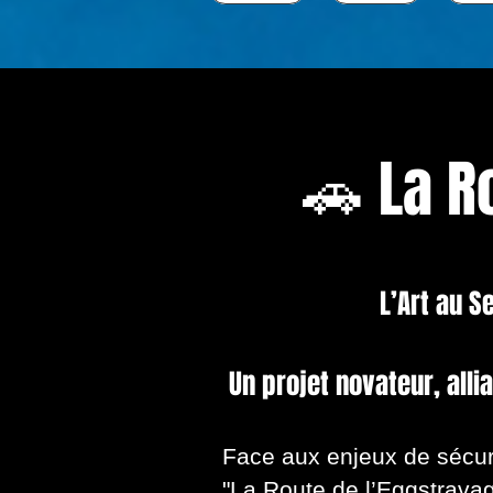
🚗 La R
L’Art au S
Un projet novateur, allia
Face aux enjeux de sécurit
"La Route de l’Eggstrava