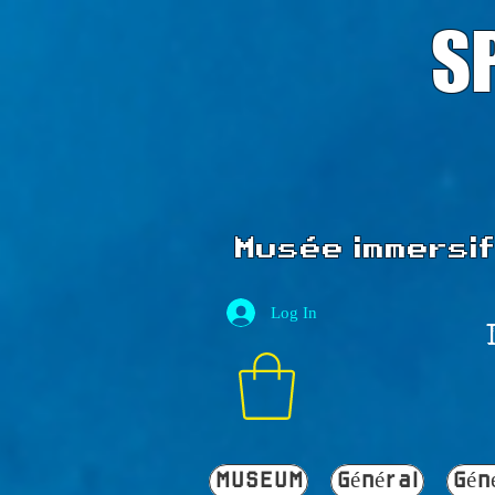
S
Musée immersif 
Log In
MUSEUM
Général
Gén