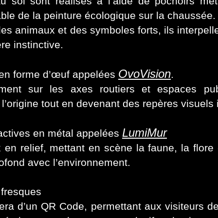
 sol sont réalisés à l’aide de pochoirs mét
able de la peinture écologique sur la chaussée.
des animaux et des symboles forts, ils interpell
re instinctive.
OvoVision
 en forme d’œuf appelées
.
ent sur les axes routiers et espaces publ
t l’origine tout en devenant des repères visuels
LumiMur
actives en métal appelées
en relief, mettant en scène la faune, la flore 
rofond avec l’environnement.
 fresques
a d’un QR Code, permettant aux visiteurs de