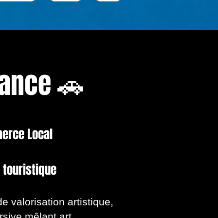
gance 🚗
merce Local
é touristique
e valorisation artistique,
sive mêlant art,