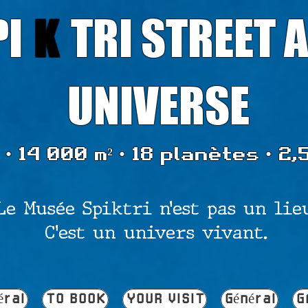
PI
K
TRI STREET 
UNIVERSE
• 14 000 m² • 18 planètes • 2,
Le Musée Spiktri n’est pas un lie
C’est un univers vivant.
éral
TO BOOK
YOUR VISIT
Général
G