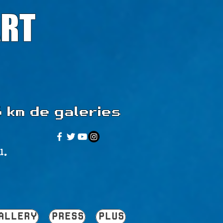
ART
5 km de galeries
u.
ALLERY
PRESS
PLUS