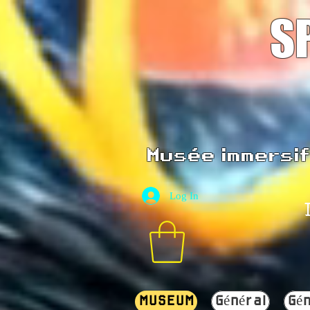
S
Musée immersif 
Log In
MUSEUM
Général
Gén