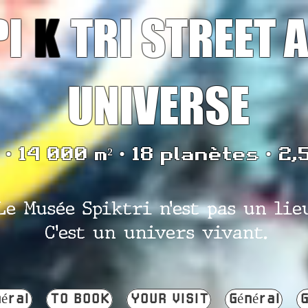
PI
K
TRI STREET 
UNIVERSE
• 14 000 m² • 18 planètes • 2,
Le Musée Spiktri n’est pas un lie
C’est un univers vivant.
éral
TO BOOK
YOUR VISIT
Général