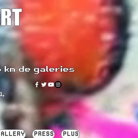
ART
5 km de galeries
u.
GALLERY
PRESS
PLUS