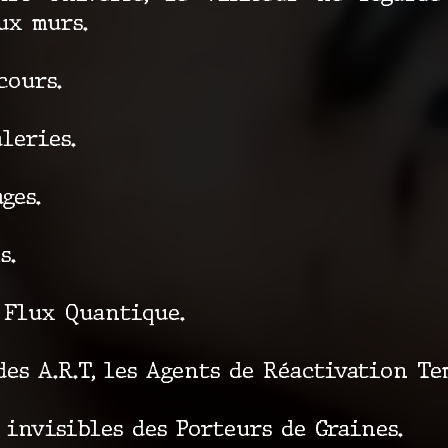
ux murs.
cours.
leries.
ges.
s.
u Flux Quantique.
des A.R.T, les Agents de Réactivation Te
 invisibles des Porteurs de Graines.