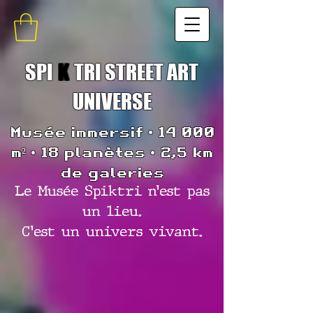
SPI
K
TRI STREET ART
UNIVERSE
Musée immersif • 14 000
m² • 18 planètes • 2,5 km
de galeries
Le Musée Spiktri n’est pas
un lieu.
C’est un univers vivant.