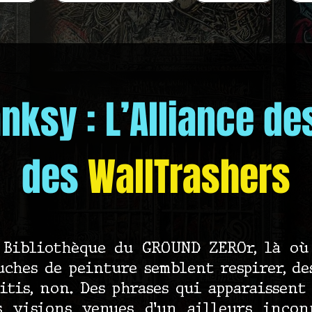
anksy : L’Alliance d
des
WallTrashers
 Bibliothèque du GROUND ZEROr, là où 
uches de peinture semblent respirer, de
fitis, non. Des phrases qui apparaissent
s visions venues d’un ailleurs inco