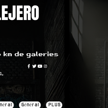
LEJERO
5 km de galeries
u.
néral
Général
PLUS