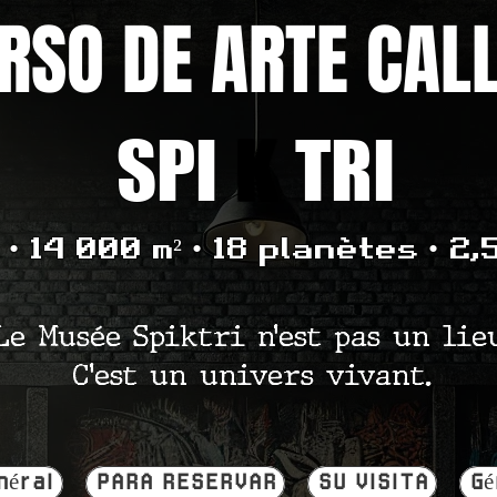
RSO DE ARTE CAL
SPI
K
TRI
• 14 000 m² • 18 planètes • 2,
Le Musée Spiktri n’est pas un lie
C’est un univers vivant.
néral
PARA RESERVAR
SU VISITA
Gé