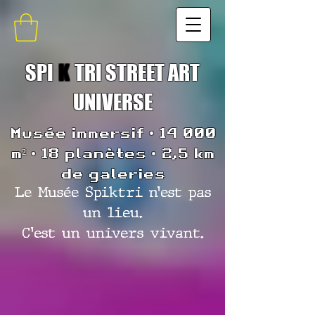
SPI
K
TRI STREET ART
UNIVERSE
Musée immersif • 14 000
m² • 18 planètes • 2,5 km
de galeries
Le Musée Spiktri n’est pas
un lieu.
C’est un univers vivant.