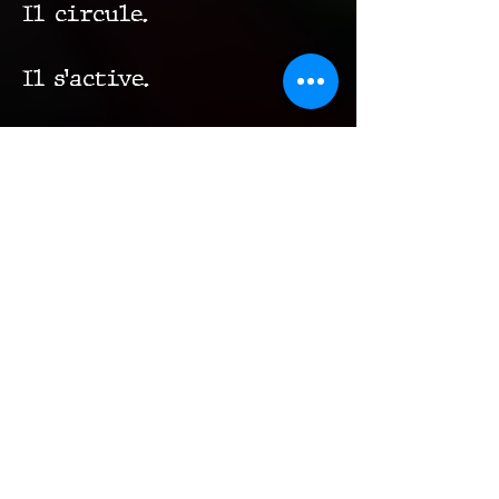
Il circule.
Il s’active.
Le rôle de Spiktri
Spiktri n’est pas
seulement un peintre, un
sculpteur ou un street
artiste.
Il est un créateur de
mondes.