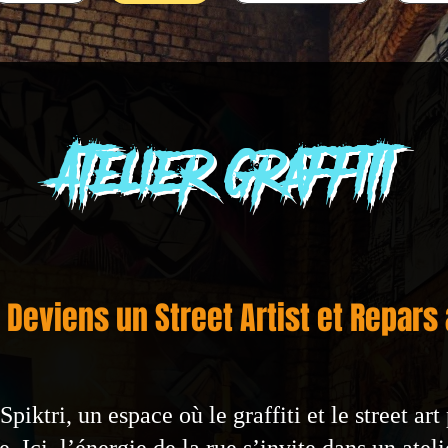
Atelier graffiti
 – Deviens un Street Artist et Repars
piktri, un espace où le graffiti et le street ar
e. Ici, l’énergie de la rue s’invite dans un atel