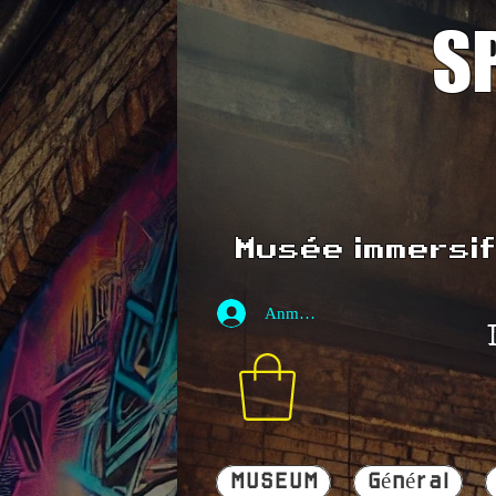
S
Musée immersif 
Anmelden
MUSEUM
Général