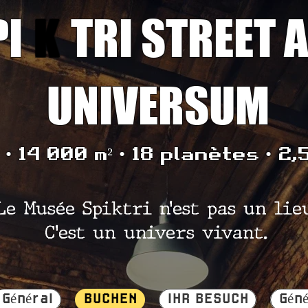
PI
K
TRI STREET 
UNIVERSUM
• 14 000 m² • 18 planètes • 2,
Le Musée Spiktri n’est pas un lie
C’est un univers vivant.
Général
BUCHEN
IHR BESUCH
Géné