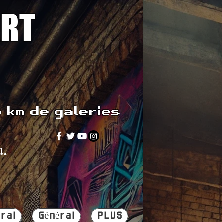
ART
5 km de galeries
u.
ral
Général
PLUS