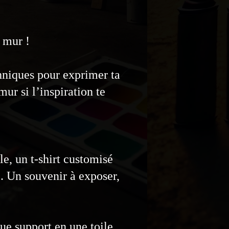
n mur !
niques pour exprimer ta
mur si l’inspiration te
le, un t-shirt customisé
e. Un souvenir à exposer,
ue support en une toile