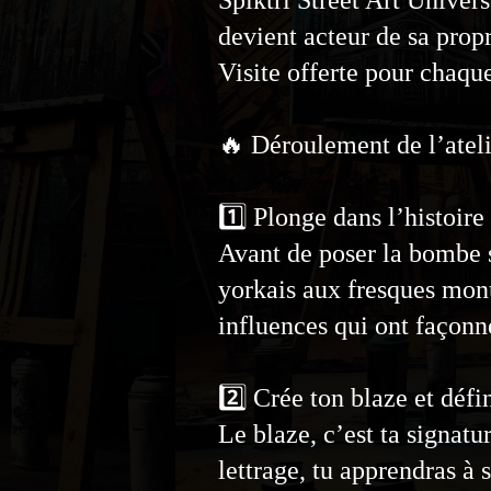
devient acteur de sa propr
​Visite offerte pour chaque
🔥 Déroulement de l’ateli
1️⃣ Plonge dans l’histoire 
Avant de poser la bombe s
yorkais aux fresques monu
influences qui ont façonné
2️⃣ Crée ton blaze et défin
Le blaze, c’est ta signatu
lettrage, tu apprendras à 