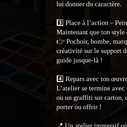
lui donner du caractère.
3️⃣ Place à l’action – Pei
Maintenant que ton style e
👉 Pochoir, bombe, marqu
créativité sur le support d
guide jusque-là !
4️⃣ Repars avec ton œuvr
L’atelier se termine avec 
ou un graffiti sur carton,
porter ou offrir !
📍 Un atelier immersif où