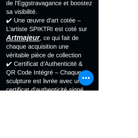
de l’Eggstravagance et boostez
sa visibilité.
✔️ Une œuvre d’art cotée –
L’artiste SPIKTRI est coté sur
Artmajeur
, ce qui fait de
chaque acquisition une
véritable pièce de collection
✔️ Certificat d’Authenticité &
QR Code Intégré – Chaque
sculpture est livrée avec un
certificat d’authenticité signé
par l’artiste et un QR code
gravé directement sur l’œuvre,
attestant de son appartenance
officielle à la Route de
l’Eggstravagance.