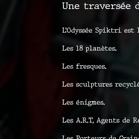
Une traversée 
L’Odyssée Spiktri est 
Les 18 planètes.
Les fresques.
Les sculptures recyclé
Les énigmes.
Les A.R.T, Agents de 
Les Porteurs de Grain