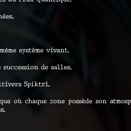
ées.
 même système vivant.
 succession de salles.
ltivers Spiktri.
ique où chaque zone possède son atmosp
s.