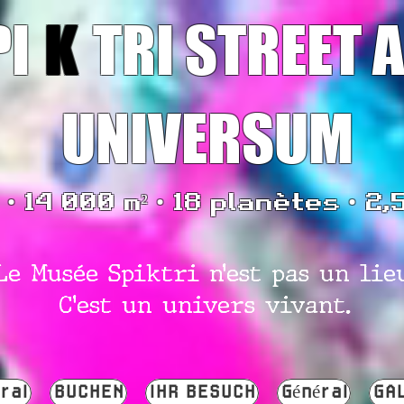
PI
K
TRI STREET 
UNIVERSUM
• 14 000 m² • 18 planètes • 2,
Le Musée Spiktri n’est pas un lie
C’est un univers vivant.
ral
BUCHEN
IHR BESUCH
Général
GA