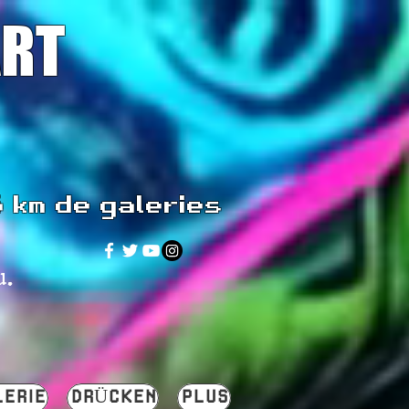
ART
5 km de galeries
u.
LERIE
DRÜCKEN
PLUS