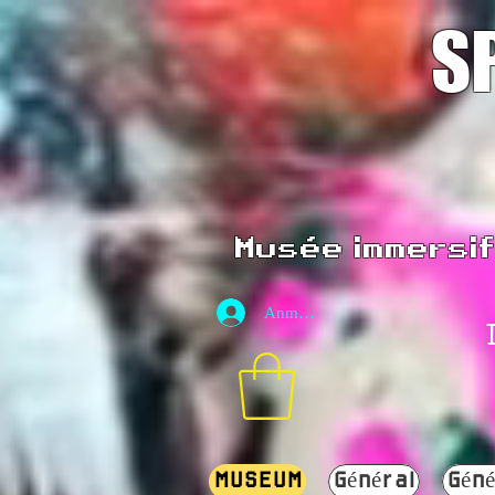
S
Musée immersif 
Anmelden
MUSEUM
Général
Géné