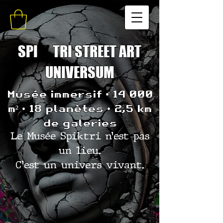
SPI
K
TRI STREET ART
UNIVERSUM
Musée immersif • 14 000
m² • 18 planètes • 2,5 km
de galeries
Le Musée Spiktri n’est pas
un lieu.
C’est un univers vivant.