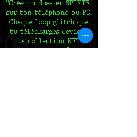
“Crée un dossier SPIKTR!
sur ton téléphone ou PC.
Chaque loop glitch que
tu télécharges devient
ta collection NFT
Impossible.”
Manifeste :
GROUND ZEROr n’est
pas un lieu.
C’est une faille.
Un exploit dans le
système.
SP!KTR! infiltre le