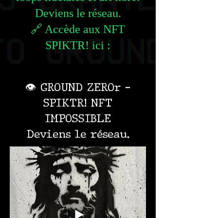
Deviens le réseau.
🔗 Accède aux NFT
SPIKTR! ici :
👁️ GROUND ZEROr –
SPIKTR! NFT
IMPOSSIBLE
Deviens le réseau.