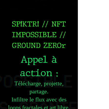
SP!KTR! // NFT
IMPOSSIBLE //
GROUND ZEROr
Appel à
action :
Télécharge, projette,
partage.
Infiltre le flux avec des
loops fractales et art libre.