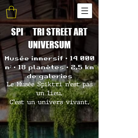
SPI
K
TRI STREET ART
UNIVERSUM
Musée immersif • 14 000
m² • 18 planètes • 2,5 km
de galeries
Le Musée Spiktri n’est pas
un lieu.
C’est un univers vivant.