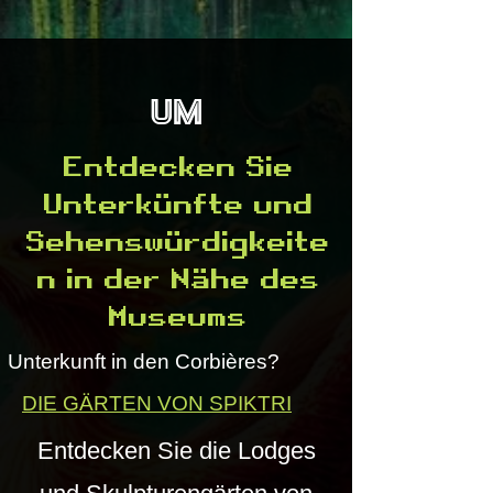
Um
Entdecken Sie
Unterkünfte und
Sehenswürdigkeite
n in der Nähe des
Museums
Unterkunft in den Corbières?
DIE GÄRTEN VON SPIKTRI
Entdecken Sie die Lodges