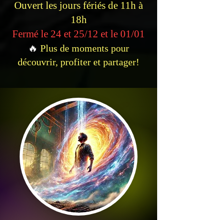
Ouvert les jours fériés de 11h à
18h
Fermé le 24 et 25/12 et le 01/01
🔥
Plus de moments pour
découvrir, profiter et partager!