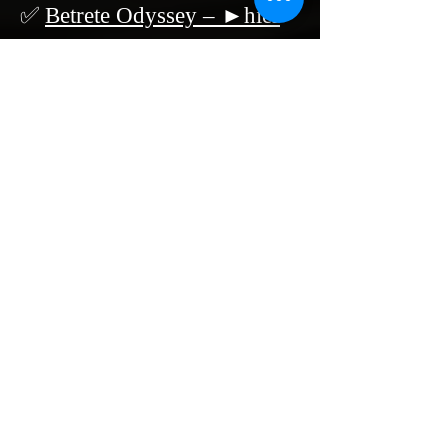
✅
Betrete Odyssey – ►hier
geht’s lang
✅ Treffen Sie einen Künstler
– Chatten Sie mit den
Machern des Museums.
📍
PRAKTISCHE
INFORMATIONEN
📌 WO?
🏛️ 25 Avenue des Vignerons,
11200 Ferrals-les-Corbières
📞
04 68 90 76 01
✉️
contact@spiktri.com