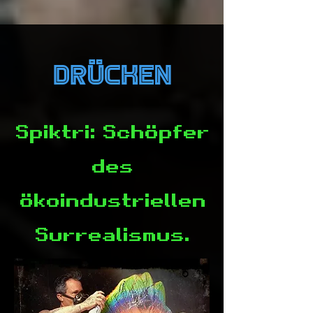
Drücken
Spiktri: Schöpfer
des
ökoindustriellen
Surrealismus.