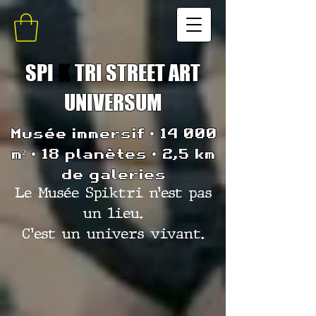
SPI
K
TRI STREET ART
UNIVERSUM
Musée immersif • 14 000
m² • 18 planètes • 2,5 km
de galeries
Le Musée Spiktri n’est pas
un lieu.
C’est un univers vivant.