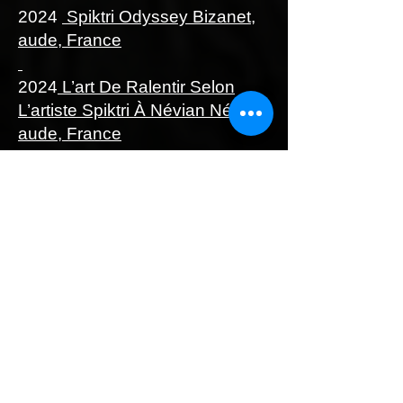
2024
Spiktri Odyssey Bizanet,
aude, France
2024
L’art De Ralentir Selon
L’artiste Spiktri À Névian Névian,
aude, France
2025
📰 Une œuvre en
hommage à Louise Michel, par
Spiktri Facebook
2025🎨 SPI‑K‑TRI ENTRE
DANS LA COTE AKOUN
2025 "Je fais comme Banksy mais
fois mille" : Spiktri, street artiste
dévoile son univers à Ferrals-les-
Corbières