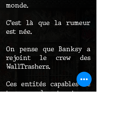
monde.
C’est là que la rumeur
est née.
On pense que Banksy a
rejoint le crew des
WallTrashers.
Ces entités capables de
traverser les structures,
d’inscrire leurs messages
directement dans
l’ossature du réel. Ils ne
peignent plus seulement